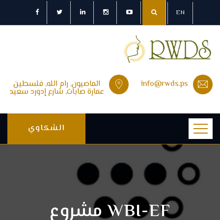
EN
info@rwds.ps
الماصيون, رام الله, فلسطين
عمارة صابات, شارع إدورد سعيد
الشكاوي
WBI-EF مشروع