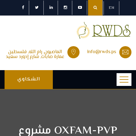
EN
info@rwds.ps
الماصيون, رام الله, فلسطين
عمارة صابات, شارع إدورد سعيد
الشكاوي
OXFAM-PVP مشروع