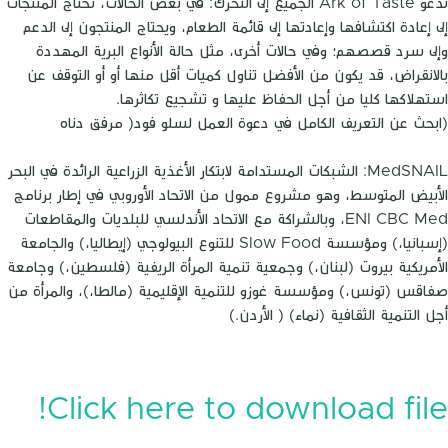
تدعو Ark of Taste الجميع إلى التحرك: في بعض الحالات، تحتاج المنتجات
إلى إعادة اكتشافها وإعادتها إلى قائمة الطعام، ويحتاج المنتجون إلى الدعم
وإلى سرد قصصهم؛ وفي حالات أخرى، مثل حالة الأنواع البرية المهددة
بالانقراض، قد يكون من الأفضل تناول كميات أقل منها أو أو التوقف عن
استهلاكها كليا من أجل الحفاظ عليها و تشجيع تكاثرها.
(ابحث عن التعريف الكامل في دعوة العمل لسلو فود( مرفق دناه
MedSNAIL: الشبكات المستدامة لابتكار الأغذية الزراعية الرائدة في البحر
الأبيض المتوسط، وهو مشروع ممول من الاتحاد الأوروبي في إطار برنامج
ENI CBC Med، وبالشراكة مع الاتحاد الأندلسي للبلديات والمقاطعات
(إسبانيا،) ومؤسسة Slow Food للتنوع البيولوجي (إيطاليا،) والجامعة
الأمريكية بيروت (لبنان،) وجمعية تنمية المرأة الريفية (فلسطين،) وجامعة
صفاقس (تونس،) ومؤسسة غوزو للتنمية الإقليمية (مالطا،)، والمرأة من
أجل التنمية الثقافية (نماء) ( الأردن.)
Click here to download file!