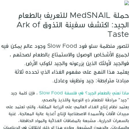
حملة MedSNAIL للتعريف بالطعام
الجيد: اكتشف سفينة التذوق Ark of
Taste
تتصور منظمة سلو فود Slow Food وجود عالم يمكن فيه
لجميع الأشخاص الوصول والاستمتاع بالطعام لصحتهم ،
فوالجيد لأولئك الذين يزرعونه والجيد لكوكب الأرض.
يعتمد هذا النهج على مفهوم الغذاء الذي تحدده ثلاثة
مبادئ مترابطة: جيد ونظيف وعادل.
ماذا نعني بالطعام الجيد؟ في فلسفة Slow Food
، فإن كلمة جيد
"جيد" مرادفًة للطعام ذي النوعية واللذيذ والصحي.
يعتمد نظام إنتاج الغذاء العالمي على الزراعة المكثفة، والتي تعتمد على
مبيدات الآفات والأسمدة الاصطناعية لإنتاج أغذية عالية المعالجة، غنية
بالسعرات الحرارية، مشبعة بالمضافات الغذائية والمواد الحافظة،
والسكريات، والدهون المشبعة. ويؤدي هذا إلى خلق اختلالات في الديناميات