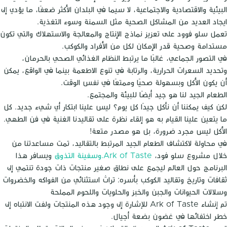
البيئية والاقتصادية والاجتماعية، لا سيما في البلدان الأكثر ضعفًا، ما يؤدي إلى
ايجاد العديد من المشاكل الصحية مثل السمنة وسوء التغذية.
تعمل سلو فوود على تعزيز نماذج الإنتاج والمعالجة والاستهلاك والتي تكون
مستدامة وصحية قدر الإمكان لكل من الأفراد والكوكب.
في التصور الجماعي، غالبًا ما يرتبط النظام الغذائي الصحي بالحرمان،
وتحديد السعرات الحرارية، والرتابة في تنوع الاطعمة بينما في الواقع، يمكن
أن يكون الأكل وبسهولة صحيًا وممتعًا في نفس الوقت.
الطعام الجيد لنا هو جيد أيضًا للبيئة والمجتمع.
لكن كيف يمكننا أن نأكل جيدًا كل يوم؟ ليس علينا ابتكار أي شيء جديد. كل
ما يتعين علينا القيام به هو إلقاء نظرة على تقاليدنا الغنية في فن الطهي.
الأكل ليس مجرد ضرورة، بل هو مصدر متعة!
في محاولة لاكتشاف الطعام الجيد المرتبط بالتقاليد، تمت مساعدتنا من
خلال مشروع سلو فود،
Ark of Taste.وسفينة التذوق
ويسافر هذا
البرنامج حول العالم ليجمع على نطاق صغير منتجات ذات جودة تنتمي إلى
ثقافات وتاريخ وتقاليد الكوكب بأسره: تراث استثنائي من الفواكه والخضروات
وسلالات الحيوانات والجبن والخبز والحلويات واللحوم المملحة
تم إنشاء Ark of Taste للإشارة إلى وجود هذه المنتجات ولفت الانتباه إلى
خطر اختفائها في غضون بضعة أجيال.