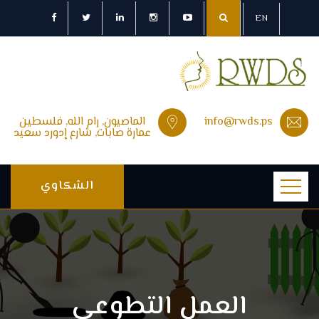
EN
info@rwds.ps
الماصيون, رام الله, فلسطين
عمارة صابات, شارع إدورد سعيد
الشكاوي
العمل التطوعي