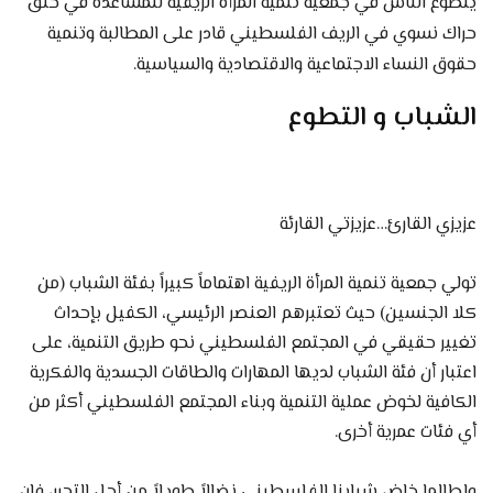
يتطوع الناس في جمعية تنمية المرأة الريفية للمساعدة في خلق
حراك نسوي في الريف الفلسطيني قادر على المطالبة وتنمية
حقوق النساء الاجتماعية والاقتصادية والسياسية.
الشباب و التطوع
عزيزي القارئ…عزيزتي القارئة
تولي جمعية تنمية المرأة الريفية اهتماماً كبيراً بفئة الشباب (من
كلا الجنسين) حيث تعتبرهم العنصر الرئيسي، الكفيل بإحداث
تغيير حقيقي في المجتمع الفلسطيني نحو طريق التنمية، على
اعتبار أن فئة الشباب لديها المهارات والطاقات الجسدية والفكرية
الكافية لخوض عملية التنمية وبناء المجتمع الفلسطيني أكثر من
أي فئات عمرية أخرى.
ولطالما خاض شبابنا الفلسطيني نضالاً طويلاً من أجل التحرر، فإن