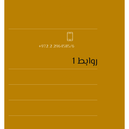
فلسطين
عمارة صابات, شارع إدورد
سعيد
+972 2 2964585/6
روابط 1
من نحن
المشاريع
العطاءات
الأندية النسوية